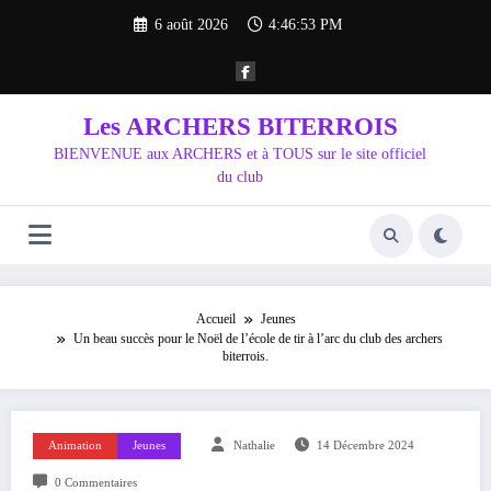
Aller
6 août 2026
4:46:55 PM
au
contenu
Les ARCHERS BITERROIS
BIENVENUE aux ARCHERS et à TOUS sur le site officiel
du club
Accueil
Jeunes
Un beau succès pour le Noël de l’école de tir à l’arc du club des archers
biterrois.
Animation
Jeunes
Nathalie
14 Décembre 2024
0 Commentaires