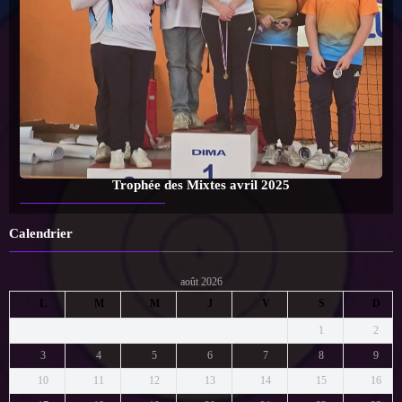
Trophée des Mixtes avril 2025
Calendrier
août 2026
L
M
M
J
V
S
D
1
2
3
4
5
6
7
8
9
10
11
12
13
14
15
16