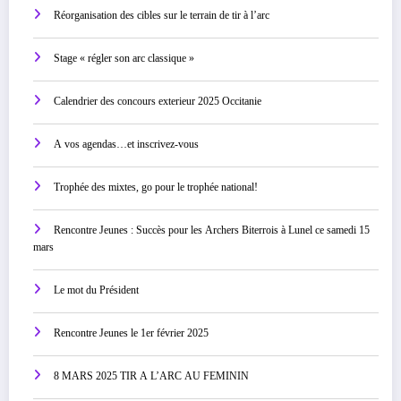
Réorganisation des cibles sur le terrain de tir à l’arc
Stage « régler son arc classique »
Calendrier des concours exterieur 2025 Occitanie
A vos agendas…et inscrivez-vous
Trophée des mixtes, go pour le trophée national!
Rencontre Jeunes : Succès pour les Archers Biterrois à Lunel ce samedi 15
mars
Le mot du Président
Rencontre Jeunes le 1er février 2025
8 MARS 2025 TIR A L’ARC AU FEMININ