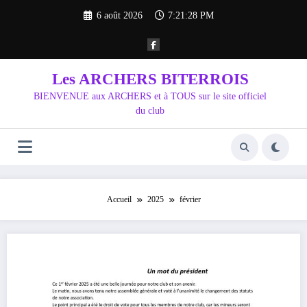
Aller
6 août 2026
7:21:29 PM
au
contenu
Les ARCHERS BITERROIS
BIENVENUE aux ARCHERS et à TOUS sur le site officiel
du club
Accueil
2025
février